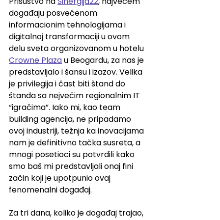
Prisustvo na 
Sinergija22
, najvećem 
događaju posvećenom 
informacionim tehnologijama i 
digitalnoj transformaciji u ovom 
delu sveta organizovanom u hotelu 
Crowne Plaza
 u Beogardu, za nas je 
predstavljalo i šansu i izazov. Velika 
je privilegija i čast biti štand do 
štanda sa nejvećim regionalnim IT 
“igračima”. Iako mi, kao team 
building agencija, ne pripadamo 
ovoj industriji, težnja ka inovacijama 
nam je definitivno tačka susreta, a 
mnogi posetioci su potvrdili kako 
smo baš mi predstavljali onaj fini 
začin koji je upotpunio ovaj 
fenomenalni događaj.
Za tri dana, koliko je događaj trajao, 