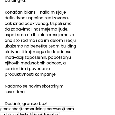
building-a.
Konačan bilans - naša misija je 
definitivno uspešno realizovana, 
čak iznad očekivanog. Uspeli smo 
da zabavimo i nasmejemo ljude, 
uspeli smo da ih zainteresujemo za 
ono što radimo i da im delom i rečju 
ukažemo na benefite team building 
aktivnosti koji mogu da doprinesu 
motivaciji zaposlenih, poboljšanju 
njihovih međusobnih odnosa, a 
samim tim i povećanju 
produktivnosti kompanije.
Nadamo se novim skorašnjim 
susretima.
Destinik, granice bez!
granicebez
teambuilding
teamwork
team
timbilding
destinik
timbildingsrbija