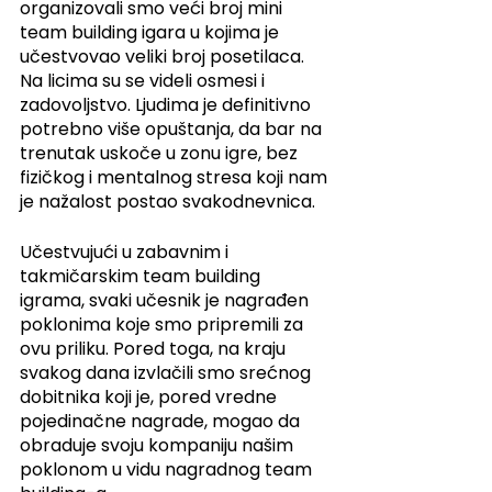
organizovali smo veći broj mini 
team building igara u kojima je 
učestvovao veliki broj posetilaca. 
Na licima su se videli osmesi i 
zadovoljstvo. Ljudima je definitivno 
potrebno više opuštanja, da bar na 
trenutak uskoče u zonu igre, bez 
fizičkog i mentalnog stresa koji nam 
je nažalost postao svakodnevnica.
Učestvujući u zabavnim i 
takmičarskim team building 
igrama, svaki učesnik je nagrađen 
poklonima koje smo pripremili za 
ovu priliku. Pored toga, na kraju 
svakog dana izvlačili smo srećnog 
dobitnika koji je, pored vredne 
pojedinačne nagrade, mogao da 
obraduje svoju kompaniju našim 
poklonom u vidu nagradnog team 