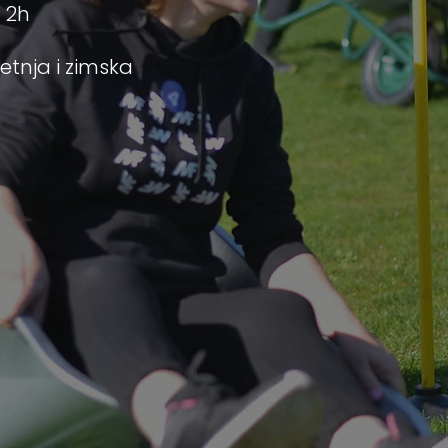
≈ 2h
Letnja
i zimska