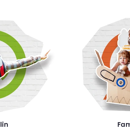
lin
Fam