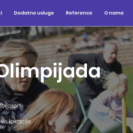
i
Dodatne usluge
Reference
O nama
Olimpijada
Otvoren
Sve lokacije