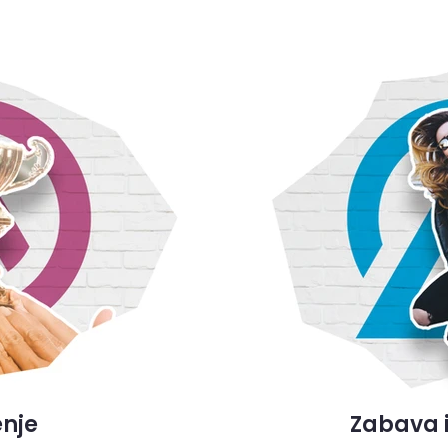
nje
Zabava i