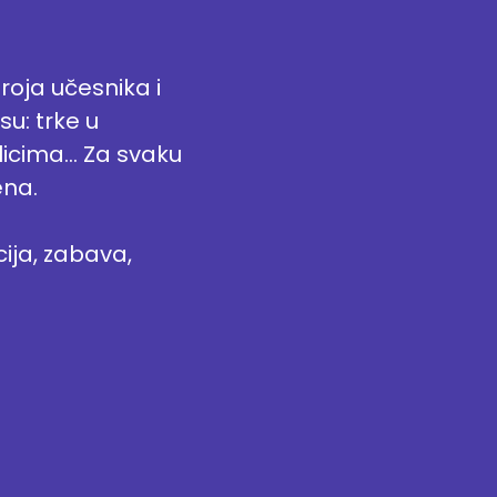
broja učesnika i
su: trke u
licima… Za svaku
ena.
ija, zabava,