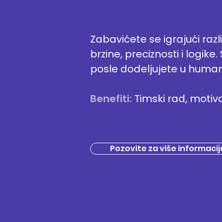
Zabavićete se igrajući razl
brzine, preciznosti i logike
posle dodeljujete u human
Benefiti:
Timski rad, motiv
Pozovite za više informacij