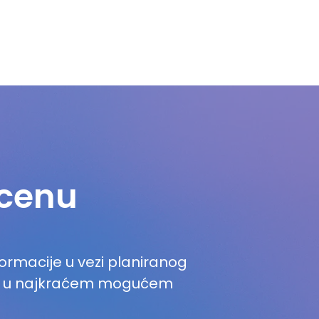
ocenu
rmacije u vezi planiranog
as u najkraćem mogućem