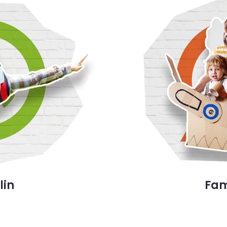
lin
Fam