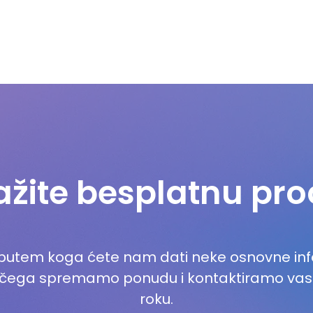
ažite besplatnu pr
 putem koga ćete nam dati neke osnovne info
 čega spremamo ponudu i kontaktiramo v
roku.