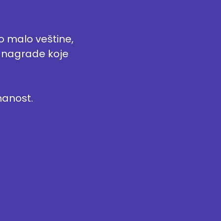
no malo veštine,
za nagrade koje
manost.