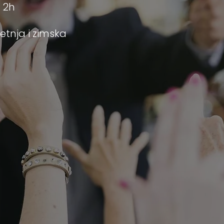
≈ 2h
Letnja i zimska