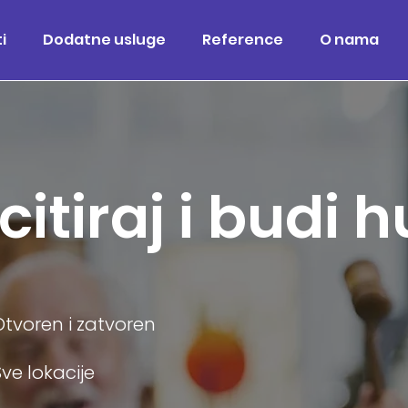
i
Dodatne usluge
Reference
O nama
licitiraj i budi
Otvoren i zatvoren
Sve lokacije