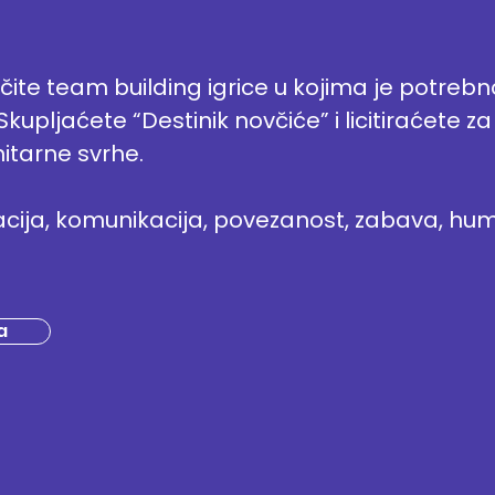
ičite team building igrice u kojima je potreb
. Skupljaćete “Destinik novčiće” i licitiraćete 
itarne svrhe.
acija, komunikacija, povezanost, zabava, hu
a