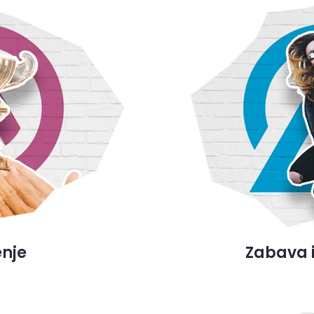
nje
Zabava i