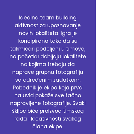
Idealna team building
aktivnost za upoznavanje
novih lokaliteta. Igra je
koncipirana tako da su
takmičari podeljeni u timove,
na početku dobijaju lokalitete
na kojima trebaju da
naprave grupnu fotografiju
sa određenim zadatkom.
Pobednik je ekipa koja prva
na uvid pokaže sve tačno
napravljene fotografije. Svaki
škljoc biće proizvod timskog
rada i kreativnosti svakog
člana ekipe.