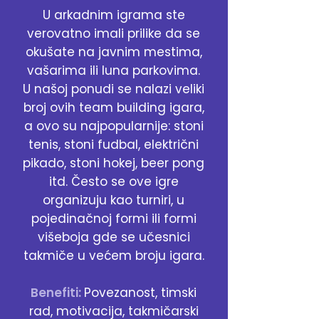
U arkadnim igrama ste
verovatno imali prilike da se
okušate na javnim mestima,
vašarima ili luna parkovima.
U našoj ponudi se nalazi veliki
broj ovih team building igara,
a ovo su najpopularnije: stoni
tenis, stoni fudbal, električni
pikado, stoni hokej, beer pong
itd. Često se ove igre
organizuju kao turniri, u
pojedinačnoj formi ili formi
višeboja gde se učesnici
takmiče u većem broju igara.
Benefiti:
Povezanost, timski
rad, motivacija, takmičarski