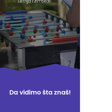
Letnja
i zimska
Da vidimo šta znaš!