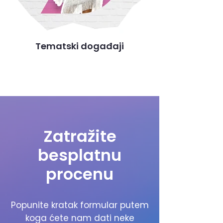
Tematski događaji
Zatražite
besplatnu
procenu
Popunite kratak formular putem
koga ćete nam dati neke