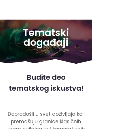
Kontaktirajte nas
Tematski
događaji
Budite deo
tematskog iskustva!
Dobrodošli u svet doživljaja koji
premašuju granice klasičnih