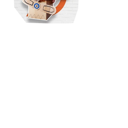
Family day
Zatražite
besplatnu
procenu