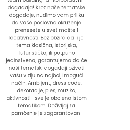
team building-a i korporativnih
događaja! Kroz naše tematske
događaje, nudimo vam priliku
da vaše poslovno okruženje
prenesete u svet mašte i
kreativnosti. Bez obzira da li je
tema klasična, istorijska,
futuristička, ili potpuno
jedinstvena, garantujemo da će
naši tematski događaji oživeti
vašu viziju na najbolji mogući
način. Ambijent, dress code,
dekoracije, ples, muzika,
aktivnosti… sve je obojeno istom
tematikom. Doživljaj za
pamćenje je zagarantovan!